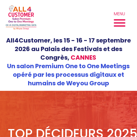
Aller
au
MENU
contenu
All4Customer, les 15 - 16 - 17 septembre
2026 au Palais des Festivals et des
Congrès,
CANNES
Un salon Premium One to One Meetings
opéré par les processus digitaux et
humains de Weyou Group
TOP DÉCIDEURS 202