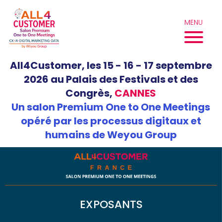
Aller
au
MENU
contenu
All4Customer, les 15 - 16 - 17 septembre
2026 au Palais des Festivals et des
Congrès,
CANNES
Un salon Premium One to One Meetings
opéré par les processus digitaux et
humains de Weyou Group
EXPOSANTS