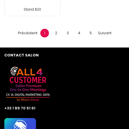
Stand B20
Précédent
1
2
3
4
5
Suivant
CONTACT SALON
+33 1 89 70 51 61